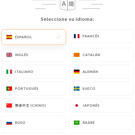
un documento de identidad (carné de identidad o
pasaporte).
Seleccione su idioma:
Seleccione su idioma:
Las solicitudes de supresión de Datos Personales
estarán sujetas a las obligaciones impuestas a
FRANCÉS
FRANCÉS
ESPAÑOL
ESPAÑOL
https://lejardin-cannes.fr
por la ley, en particular
en materia de conservación o archivo de
INGLÉS
INGLÉS
CATALÁN
CATALÁN
documentos. Por último, los Usuarios de
https://lejardin-cannes.fr
pueden presentar una
ITALIANO
ITALIANO
ALEMÁN
ALEMÁN
reclamación ante las autoridades de control, y en
particular ante la CNIL
(
https://www.cnil.fr/fr/plaintes
).
PORTUGUÉS
PORTUGUÉS
SUECO
SUECO
简体中文 (CHINO)
简体中文 (CHINO)
JAPONÉS
JAPONÉS
7.4 No comunicación de los datos personales
https://lejardin-cannes.fr
se abstiene de tratar,
alojar o transferir la Información recogida de sus
RUSO
RUSO
ÁRABE
ÁRABE
Clientes a un país situado fuera de la Unión