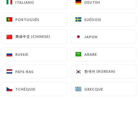
ITALIANO
ITALIANO
DEUTSH
DEUTSH
PORTUGUÊS
PORTUGUÊS
SUÉDOIS
SUÉDOIS
简体中文 (CHINESE)
简体中文 (CHINESE)
JAPON
JAPON
Restaurant Le Jardin à Cannes, une
bonne adresse à la cuisine
RUSSIE
RUSSIE
ARABE
ARABE
méditerranéenne.
한국어 (KOREAN)
한국어 (KOREAN)
PAYS-BAS
PAYS-BAS
Le Jardin est connu surtout de ses
habitués. Et pour cause, l'entrée se
TCHÉQUIE
TCHÉQUIE
GRECQUE
GRECQUE
situe au niveau du bar qui ne paye pas
de mine, jusqu'à arriver dans ce grand
jardin et sa véranda d'hiver luxuriant et
joliment éclairé le soir qui se cache dans
une petite rue derrière la première
façade. Le cadre, riche en couleurs et